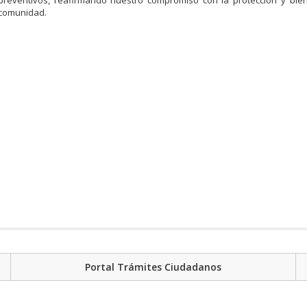
preventivos, reafirmando nuestro compromiso con la protección y bien
comunidad.
Portal Trámites Ciudadanos