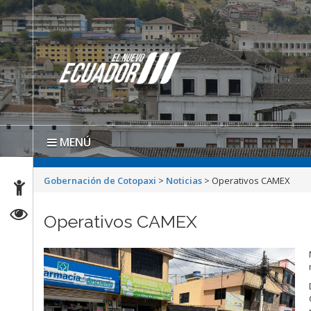
MENÚ
Gobernación de Cotopaxi
>
Noticias
>
Operativos CAMEX
Operativos CAMEX