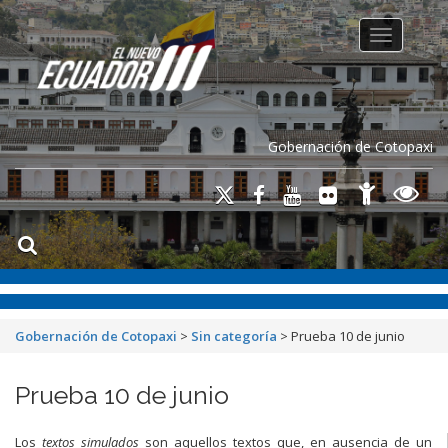
Toggle na
Gobernación de Cotopaxi
Gobernación de Cotopaxi
>
Sin categoría
>
Prueba 10 de junio
Prueba 10 de junio
Los
textos simulados
son aquellos textos que, en ausencia de un